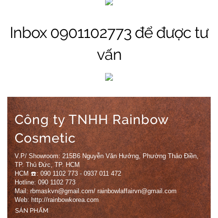
Inbox 0901102773 để được tư
vấn
Công ty TNHH Rainbow
Cosmetic
V.P/ Showroom: 215B6 Nguyễn Văn Hưởng, Phường Thảo Điền,
TP. Thủ Đức, TP. HCM
HCM ☎️: 090 1102 773 - 0937 011 472
Hotline: 090 1102 773
Mail: rbmaskvn@gmail.com/ rainbowlaffairvn@gmail.com
Web: http://rainbowkorea.com
SẢN PHẨM