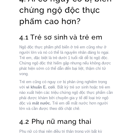
chứng ngộ độc thực
phẩm cao hơn?
4.1 Trẻ sơ sinh và trẻ em
Ngộ độc thực phẩm phổ biến ở trẻ em cũng như ở
người lớn và nó có thể là nguyên nhân đáng lo ngại.
Trẻ em, đặc biệt là trẻ dưới 1 tuổi rất dễ bị ngộ độc.
Chứng ngộ độc thịt hiếm gặp nhưng nếu không được
phát hiện sớm có thể dẫn đến bại liệt, thậm chí tử
vong.
Trẻ em cũng có nguy cơ bị phản ứng nghiêm trọng
với
vi khuẩn E. coli
. Bất kỳ trẻ sơ sinh hoặc trẻ em
nào xuất hiện các triệu chứng ngộ độc thực phẩm cần
phải được khám bởi chuyên gia y tế để loại trừ ngộ
độc và
mất nước
.
Trẻ em dễ mất nước hơn người
lớn và cần được theo dõi chặt chẽ.
4.2 Phụ nữ mang thai
Phụ nữ có thai nên điều trị thận trọng với bất kỳ