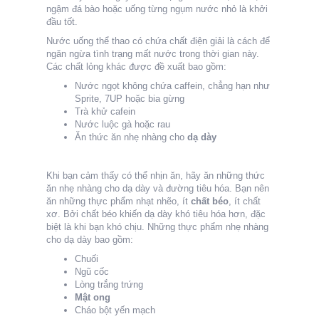
ngậm đá bào hoặc uống từng ngụm nước nhỏ là khởi
đầu tốt.
Nước uống thể thao có chứa chất điện giải là cách để
ngăn ngừa tình trạng mất nước trong thời gian này.
Các chất lỏng khác được đề xuất bao gồm:
Nước ngọt không chứa caffein, chẳng hạn như
Sprite, 7UP hoặc bia gừng
Trà khử cafein
Nước luộc gà hoặc rau
Ăn thức ăn nhẹ nhàng cho
dạ dày
Khi bạn cảm thấy có thể nhịn ăn, hãy ăn những thức
ăn nhẹ nhàng cho dạ dày và đường tiêu hóa. Bạn nên
ăn những thực phẩm nhạt nhẽo, ít
chất béo
, ít chất
xơ. Bởi chất béo khiến dạ dày khó tiêu hóa hơn, đặc
biệt là khi bạn khó chịu. Những thực phẩm nhẹ nhàng
cho dạ dày bao gồm:
Chuối
Ngũ cốc
Lòng trắng trứng
Mật ong
Cháo bột yến mạch