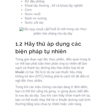
Bơ đậu phộng
Khoai tây thường , kể cả khoai tây nghiền
Cơm
Nước muối
Bánh mì nướng
Nước sốt táo
Chuối là một trong các thực
phẩm nhẹ nhàng cho dạ dày
1.2 Hãy thử áp dụng các
biện pháp tự nhiên
Trong giai đoạn ngộ độc thực phẩm, điều quan trọng là
cơ thể bạn phải tuân theo phản ứng tự nhiên để làm
sạch và thanh lọc đường tiêu hóa nhằm loại bỏ
vi
khuẩn
có hại. Đó là lý do tại sao thuốc tiêu chảy
không kê đơn (OTC) không phải là cách tốt để điều trị
ngộ độc thực phẩm.
Trong khi các triệu chứng của bạn đang ở đỉnh điểm,
bạn có thể thử uống trà gừng, vì gừng được biết đến
là xoa dịu dạ dày. Sau khi cảm thấy khỏe mạnh trở lại,
bạn có thể muốn thay thế hệ vi khuẩn đường ruột bình
thường bằng sữa chua tự nhiên hoặc viên nang