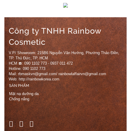
Công ty TNHH Rainbow
Cosmetic
V.P/ Showroom: 215B6 Nguyễn Văn Hưởng, Phường Thảo Điền,
TP. Thủ Đức, TP. HCM
HCM ☎️: 090 1102 773 - 0937 011 472
Hotline: 090 1102 773
Mail: rbmaskvn@gmail.com/ rainbowlaffairvn@gmail.com
Web: http://rainbowkorea.com
SẢN PHẨM
Mặt nạ dưỡng da
Chống nắng