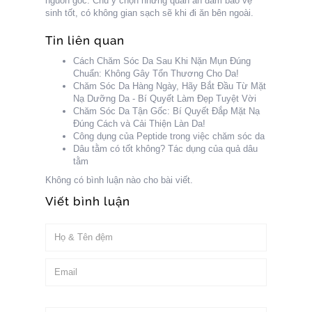
nguồn gốc. Chú ý chọn những quán ăn đảm bảo vệ
sinh tốt, có không gian sạch sẽ khi đi ăn bên ngoài.
Tin liên quan
Cách Chăm Sóc Da Sau Khi Nặn Mụn Đúng
Chuẩn: Không Gây Tổn Thương Cho Da!
Chăm Sóc Da Hàng Ngày, Hãy Bắt Đầu Từ Mặt
Nạ Dưỡng Da - Bí Quyết Làm Đẹp Tuyệt Vời
Chăm Sóc Da Tận Gốc: Bí Quyết Đắp Mặt Nạ
Đúng Cách và Cải Thiện Làn Da!
Công dụng của Peptide trong việc chăm sóc da
Dâu tằm có tốt không? Tác dụng của quả dâu
tằm
Không có bình luận nào cho bài viết.
Viết bình luận