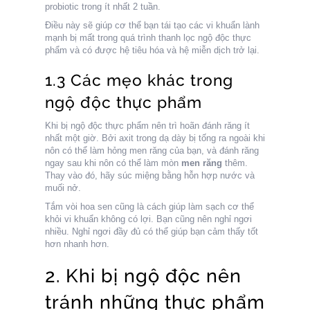
probiotic trong ít nhất 2 tuần.
Điều này sẽ giúp cơ thể bạn tái tạo các vi khuẩn lành
mạnh bị mất trong quá trình thanh lọc ngộ độc thực
phẩm và có được hệ tiêu hóa và hệ miễn dịch trở lại.
1.3 Các mẹo khác trong
ngộ độc thực phẩm
Khi bị ngộ độc thực phẩm nên trì hoãn đánh răng ít
nhất một giờ. Bởi axit trong dạ dày bị tống ra ngoài khi
nôn có thể làm hỏng men răng của bạn, và đánh răng
ngay sau khi nôn có thể làm mòn
men răng
thêm.
Thay vào đó, hãy súc miệng bằng hỗn hợp nước và
muối nở.
Tắm vòi hoa sen cũng là cách giúp làm sạch cơ thể
khỏi vi khuẩn không có lợi. Bạn cũng nên nghỉ ngơi
nhiều. Nghỉ ngơi đầy đủ có thể giúp bạn cảm thấy tốt
hơn nhanh hơn.
2. Khi bị ngộ độc nên
tránh những thực phẩm