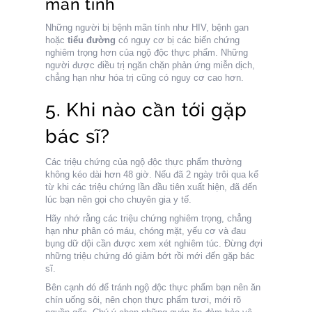
mãn tính
Những người bị bệnh mãn tính như HIV, bệnh gan
hoặc
tiểu đường
có nguy cơ bị các biến chứng
nghiêm trọng hơn của ngộ độc thực phẩm. Những
người được điều trị ngăn chặn phản ứng miễn dịch,
chẳng hạn như hóa trị cũng có nguy cơ cao hơn.
5. Khi nào cần tới gặp
bác sĩ?
Các triệu chứng của ngộ độc thực phẩm thường
không kéo dài hơn 48 giờ. Nếu đã 2 ngày trôi qua kể
từ khi các triệu chứng lần đầu tiên xuất hiện, đã đến
lúc bạn nên gọi cho chuyên gia y tế.
Hãy nhớ rằng các triệu chứng nghiêm trọng, chẳng
hạn như phân có máu, chóng mặt, yếu cơ và đau
bụng dữ dội cần được xem xét nghiêm túc. Đừng đợi
những triệu chứng đó giảm bớt rồi mới đến gặp bác
sĩ.
Bên cạnh đó để tránh ngộ độc thực phẩm bạn nên ăn
chín uống sôi, nên chọn thực phẩm tươi, mới rõ