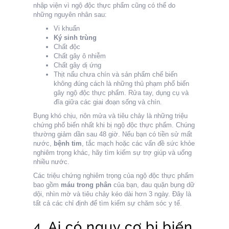
nhập viện vì ngộ độc thực phẩm cũng có thể do
những nguyên nhân sau:
Vi khuẩn
Ký sinh trùng
Chất độc
Chất gây ô nhiễm
Chất gây dị ứng
Thịt nấu chưa chín và sản phẩm chế biến
không đúng cách là những thủ phạm phổ biến
gây ngộ độc thực phẩm. Rửa tay, dụng cụ và
đĩa giữa các giai đoạn sống và chín.
Bụng khó chịu, nôn mửa và tiêu chảy là những triệu
chứng phổ biến nhất khi bị ngộ độc thực phẩm. Chúng
thường giảm dần sau 48 giờ. Nếu bạn có tiền sử mất
nước,
bệnh tim
, tắc mạch hoặc các vấn đề sức khỏe
nghiêm trọng khác, hãy tìm kiếm sự trợ giúp và uống
nhiều nước.
Các triệu chứng nghiêm trọng của ngộ độc thực phẩm
bao gồm
máu trong phân
của bạn, đau quặn bụng dữ
dội, nhìn mờ và tiêu chảy kéo dài hơn 3 ngày. Đây là
tất cả các chỉ định để tìm kiếm sự chăm sóc y tế.
4. Ai có nguy cơ bị biến