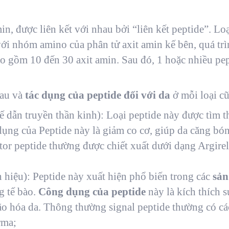
n, được liên kết với nhau bởi “liên kết peptide”. Lo
 với nhóm amino của phân tử axit amin kế bên, quá tr
 gồm 10 đến 30 axit amin. Sau đó, 1 hoặc nhiều pept
hau và
tác dụng của peptide đối với da
ở mỗi loại c
hế dẫn truyền thần kinh): Loại peptide này được tìm 
ụng của Peptide này là giảm co cơ, giúp da căng b
or peptide thường được chiết xuất dưới dạng Argirel
n hiệu): Peptide này xuất hiện phổ biến trong các
sản
g tế bào.
Công dụng của peptide
này là kích thích s
ão hóa da. Thông thường signal peptide thường có các
rma;