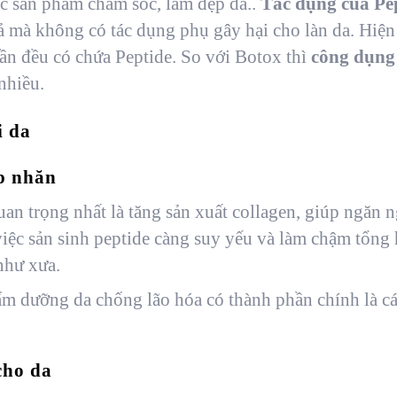
ác sản phẩm chăm sóc, làm đẹp da..
Tác dụng của Pep
 mà không có tác dụng phụ gây hại cho làn da. Hiện
ần đều có chứa Peptide. So với Botox thì
công dụng
 nhiều.
i da
p nhăn
an trọng nhất là tăng sản xuất collagen, giúp ngăn 
 việc sản sinh peptide càng suy yếu và làm chậm tổng
như xưa.
hẩm dưỡng da chống lão hóa có thành phần chính là cá
cho da