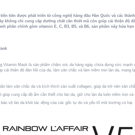
tiên tiến được phát triển từ công nghệ hàng đầu Hàn Quốc và các thàn
y không chỉ cung cấp dưỡng chất cần thiết mà còn giúp cải thiện độ đ
thành phần chính gồm vitamin E, C, B3, B5, và B6, sản phẩm này hứa hẹn 
Mask
ng Vitamin Mask là sản phẩm chăm sóc da hàng ngày chứa đựng sức mạnh của
 cải thiện độ đàn hồi của da, làm săn chắc và làm mềm mịn làn da, mang lại 
hần làm săn chắc da và kích thích sản xuất collagen, giúp da trở nên săn ch
 giúp cung cấp độ ẩm cần thiết cho làn da, giữ cho làn da luôn mềm mịn và 
bảo vệ làn da khỏi tác động của các gốc tự do và yếu tố môi trường có hại.