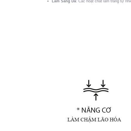
Làm Sáng Da
: Các hoạt chất làm trắng tự nh