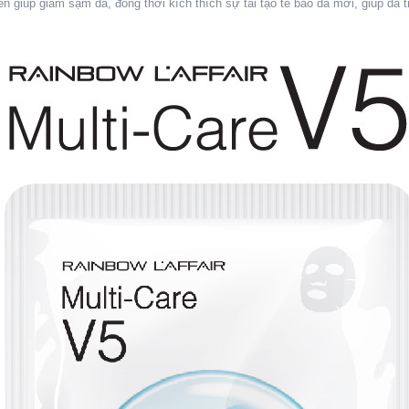
iên giúp giảm sạm da, đồng thời kích thích sự tái tạo tế bào da mới, giúp da