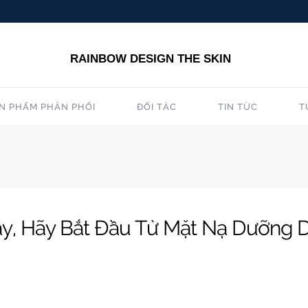
RAINBOW DESIGN THE SKIN
N PHẨM PHÂN PHỐI
ĐỐI TÁC
TIN TỨC
T
, Hãy Bắt Đầu Từ Mặt Nạ Dưỡng D