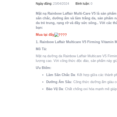
Ngày đăng:
23/04/2024
Bình luận:
0
Mặt nạ Rainbow Laffair Multi-Care V5 là sản phẩm 
săn chắc, dưỡng ẩm và làm trắng da, sản phẩm nà
da trẻ trung, rạng rỡ và đầy sức sống.. Với các 
bạn:
Mua tại đây
1
. Rainbow Laffair Multicare V5 Firming Vitamin 
Mô Tả:
Mặt nạ dưỡng da Rainbow Laffair Multicare V5 Firmi
lượng cao. Với công thức độc đáo, sản phẩm này giúp
Ưu Điểm:
Làm Săn Chắc Da
: Kết hợp giữa các thành p
Dưỡng Ẩm Sâu
: Công thức dưỡng ẩm giàu có
Bảo Vệ Da
: Chất chống oxi hóa mạnh mẽ giúp 