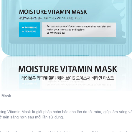
n Mask
ing Vitamin Mask là giải pháp hoàn hảo cho làn da tối màu, giúp làm sáng và
ở nên sáng hơn sau mỗi lần sử dụng.