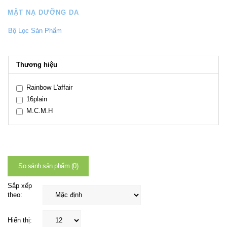
MẶT NẠ DƯỠNG DA
Bộ Lọc Sản Phẩm
Thương hiệu
Rainbow L'affair
16plain
M.C.M.H
So sánh sản phẩm (0)
Sắp xếp
theo:
Hiển thị: