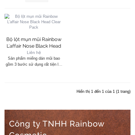
Bộ lột mụn mũi Rainbow
L'affair Nose Black Head
Clear Pack
Liên hệ
Sản phẩm miếng dán mũi bao
gồm 3 bước sử dụng rất tiện lợi
đơn giản: Bước 1: Miếng dán
mũi màu đen giúp…
Hiển thị 1 đến 1 của 1 (1 trang)
Công ty TNHH Rainbow