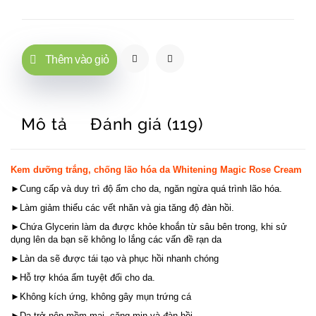
Thêm vào giỏ
Mô tả
Đánh giá (119)
Kem dưỡng trắng, chống lão hóa da Whitening Magic Rose Cream
►Cung cấp và duy trì độ ẩm cho da, ngăn ngừa quá trình lão hóa.
►Làm giảm thiểu các vết nhăn và gia tăng độ đàn hồi.
►
Chứa Glycerin làm da được khỏe khoắn từ sâu bên trong, khi sử
dụng lên da bạn sẽ không lo lắng các vấn đề rạn da
►Làn da sẽ được tái tạo và phục hồi nhanh chóng
►Hỗ trợ khóa ẩm tuyệt đối cho da.
►Không kích ứng, không gây mụn trứng cá
►Da trở nên mềm mại, căng mịn và đàn hồi.