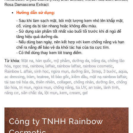
Rosa Damascena Extract
Hướng dẫn sử dụng:
- Sau khi làm sạch mặt, bôi một lượng kem nhỏ lên khắp mặt,
cổ, vùng da bị tàn nhang hoặc không đều màu.
- Sử dụng sản phẩm tốt nhất vào buổi tối trước khi đi ngủ để
tăng hiệu quả dưỡng da.
- Nếu dùng ban ngày, nên kết hợp với kem chống nắng và hạn
chế ra nắng để bảo vệ da khỏi tác hại của tia cực tím.
- Có thể dùng thay kem lót trang điểm.
Từ khóa:
Mặt nạ
,
hàn quốc
,
mỹ phẫm
,
dưỡng da
,
trắng da
,
chống lão
hóa
,
ngọc trai
,
rainbow
,
laffair
,
rainbow laffair
,
rainbow cosmetic
,
Rainbow L affair
,
sinh học
,
ngừa mụn
,
dưỡng ẩm
,
3step
,
3 bước
,
aqua
,
ac dressing
,
tràm
,
teatree
,
tế bào gốc
,
kiềm dầu
,
mặt nạ rainbow laffair
,
tái tạo trẻ hóa da
,
thiên nhiên
,
collagen
,
chống nhăn
,
dưỡng ẩm
,
chống
lão hóa
,
trị mụn
,
ngừa mụn
,
chống nắng
,
tia UV
,
an toàn
,
lành tính
,
nâng cơ
,
săn chắc da
,
lột mụn
,
kem
,
cream
,
gel
Công ty TNHH Rainbow
Cosmetic