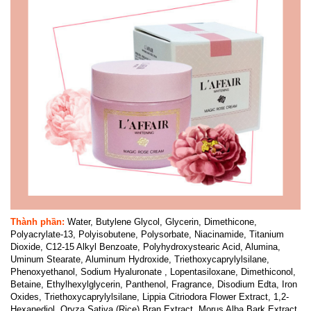
Thành phần:
Water, Butylene Glycol, Glycerin, Dimethicone,
Polyacrylate-13, Polyisobutene, Polysorbate, Niacinamide, Titanium
Dioxide, C12-15 Alkyl Benzoate, Polyhydroxystearic Acid, Alumina,
Uminum Stearate, Aluminum Hydroxide, Triethoxycaprylylsilane,
Phenoxyethanol, Sodium Hyaluronate , Lopentasiloxane, Dimethiconol,
Betaine, Ethylhexylglycerin, Panthenol, Fragrance, Disodium Edta, Iron
Oxides, Triethoxycaprylylsilane, Lippia Citriodora Flower Extract, 1,2-
Hexanediol, Oryza Sativa (Rice) Bran Extract, Morus Alba Bark Extract,