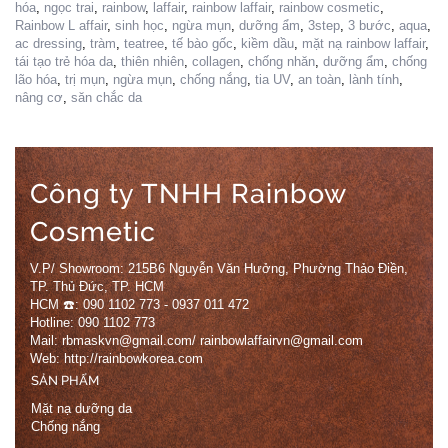
hóa
,
ngọc trai
,
rainbow
,
laffair
,
rainbow laffair
,
rainbow cosmetic
,
Rainbow L affair
,
sinh học
,
ngừa mụn
,
dưỡng ẩm
,
3step
,
3 bước
,
aqua
,
ac dressing
,
tràm
,
teatree
,
tế bào gốc
,
kiềm dầu
,
mặt nạ rainbow laffair
,
tái tạo trẻ hóa da
,
thiên nhiên
,
collagen
,
chống nhăn
,
dưỡng ẩm
,
chống
lão hóa
,
trị mụn
,
ngừa mụn
,
chống nắng
,
tia UV
,
an toàn
,
lành tính
,
nâng cơ
,
săn chắc da
Công ty TNHH Rainbow
Cosmetic
V.P/ Showroom: 215B6 Nguyễn Văn Hưởng, Phường Thảo Điền,
TP. Thủ Đức, TP. HCM
HCM ☎️: 090 1102 773 - 0937 011 472
Hotline: 090 1102 773
Mail: rbmaskvn@gmail.com/ rainbowlaffairvn@gmail.com
Web: http://rainbowkorea.com
SẢN PHẨM
Mặt nạ dưỡng da
Chống nắng