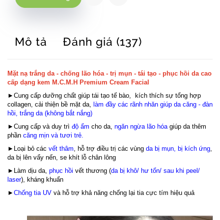
Mô tả
Đánh giá (137)
Mặt nạ trắng da - chống lão hóa - trị mụn - tái tạo - phục hồi da cao
cấp dạng kem M.C.M.H Premium Cream Facial
►Cung cấp dưỡng chất giúp tái tạo tế bào, kích thích sự tổng hợp
collagen, cải thiện bề mặt da,
làm đầy các rãnh nhăn giúp da căng - đàn
hồi, trắng da (không bắt nắng)
►Cung cấp và duy trì
độ ẩm
cho da,
ngăn ngừa lão hóa
giúp da thêm
phần
căng mịn và tươi trẻ.
►Loại bỏ các
vết thâm
, hỗ trợ điều trị các vùng
da bị mụn, bị kích ứng
,
da bị lên vẩy nến, se khít lỗ chân lông
►Làm dịu da,
phục hồi
vết thương (
da bị khô/ hư tổn/ sau khi peel/
laser
), kháng khuẩn
►
Chống tia UV
và hỗ trợ khả năng chống lại tia cực tím hiệu quả