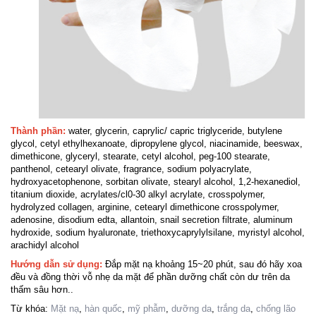
Thành phần:
water, glycerin, caprylic/ capric triglyceride, butylene
glycol, cetyl ethylhexanoate, dipropylene glycol, niacinamide, beeswax,
dimethicone, glyceryl, stearate, cetyl alcohol, peg-100 stearate,
panthenol, cetearyl olivate, fragrance, sodium polyacrylate,
hydroxyacetophenone, sorbitan olivate, stearyl alcohol, 1,2-hexanediol,
titanium dioxide, acrylates/cl0-30 alkyl acrylate, crosspolymer,
hydrolyzed collagen, arginine, cetearyl dimethicone crosspolymer,
adenosine, disodium edta, allantoin, snail secretion filtrate, aluminum
hydroxide, sodium hyaluronate, triethoxycaprylylsilane, myristyl alcohol,
arachidyl alcohol
Hướng dẫn sử dụng:
Đắp mặt nạ khoảng 15~20 phút, sau đó hãy xoa
đều và đồng thời vỗ nhẹ da mặt để phần dưỡng chất còn dư trên da
thấm sâu hơn..
Từ khóa:
Mặt nạ
,
hàn quốc
,
mỹ phẫm
,
dưỡng da
,
trắng da
,
chống lão