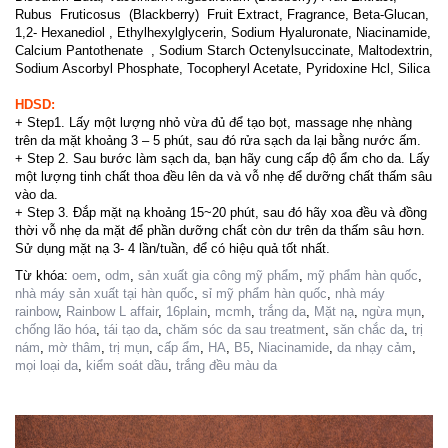
Rubus Fruticosus (Blackberry) Fruit Extract, Fragrance, Beta-Glucan,
1,2- Hexanediol , Ethylhexylglycerin, Sodium Hyaluronate, Niacinamide,
Calcium Pantothenate , Sodium Starch Octenylsuccinate, Maltodextrin,
Sodium Ascorbyl Phosphate, Tocopheryl Acetate, Pyridoxine Hcl, Silica
HDSD:
+ Step1. Lấy một lượng nhỏ vừa đủ để tạo bọt, massage nhẹ nhàng
trên da mặt khoảng 3 – 5 phút, sau đó rửa sạch da lại bằng nước ấm.
+ Step 2. Sau bước làm sạch da, bạn hãy cung cấp độ ẩm cho da. Lấy
một lượng tinh chất thoa đều lên da và vỗ nhẹ để dưỡng chất thấm sâu
vào da.
+ Step 3. Đắp mặt nạ khoảng 15~20 phút, sau đó hãy xoa đều và đồng
thời vỗ nhẹ da mặt để phần dưỡng chất còn dư trên da thấm sâu hơn.
Sử dụng mặt nạ 3- 4 lần/tuần, để có hiệu quả tốt nhất.
Từ khóa:
oem
,
odm
,
sản xuất gia công mỹ phẩm
,
mỹ phẩm hàn quốc
,
nhà máy sản xuất tại hàn quốc
,
sỉ mỹ phẩm hàn quốc
,
nhà máy
rainbow
,
Rainbow L affair
,
16plain
,
mcmh
,
trắng da
,
Mặt nạ
,
ngừa mụn
,
chống lão hóa
,
tái tạo da
,
chăm sóc da sau treatment
,
săn chắc da
,
trị
nám
,
mờ thâm
,
trị mụn
,
cấp ẩm
,
HA
,
B5
,
Niacinamide
,
da nhạy cảm
,
mọi loại da
,
kiểm soát dầu
,
trắng đều màu da