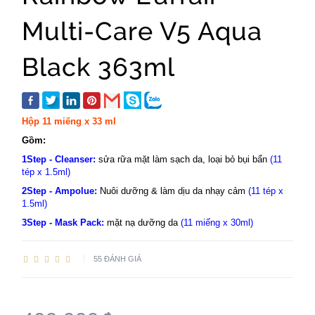
Multi-Care V5 Aqua
Black 363ml
Hộp 11 miếng x 33 ml
Gồm:
1Step - Cleanser:
sửa rữa mặt làm sạch da, loại bỏ bụi bẩn
(11
tép x 1.5ml)
2Step - Ampolue:
Nuôi dưỡng & làm dịu da nhạy cảm
(11 tép x
1.5ml)
3Step - Mask Pack:
mặt nạ dưỡng da
(11 miếng x 30ml)
55 ĐÁNH GIÁ