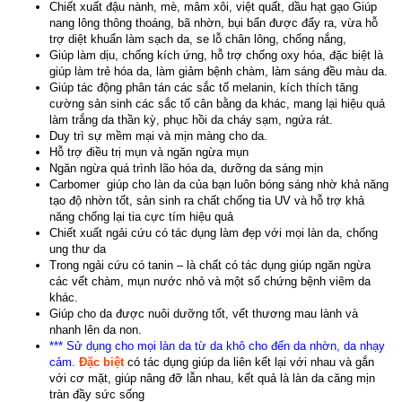
Chiết xuất đậu nành, mè, mâm xôi, việt quất, dầu hạt gạo Giúp
nang lông thông thoáng, bã nhờn, bụi bẩn được đẩy ra, vừa hỗ
trợ diệt khuẩn làm sạch da, se lỗ chân lông, chống nắng,
Giúp làm dịu, chống kích ứng, hỗ trợ chống oxy hóa, đặc biệt là
giúp làm trẻ hóa da, làm giảm bệnh chàm, làm sáng đều màu da.
Giúp tác động phân tán các sắc tố melanin, kích thích tăng
cường sản sinh các sắc tố cân bằng da khác, mang lại hiệu quả
làm trắng da thần kỳ, phục hồi da cháy sạm, ngứa rát.
Duy trì sự mềm mại và mịn màng cho da.
Hỗ trợ điều trị mụn và ngăn ngừa mụn
Ngăn ngừa quá trình lão hóa da, dưỡng da sáng mịn
Carbomer giúp cho làn da của bạn luôn bóng sáng nhờ khả năng
tạo độ nhờn tốt, sản sinh ra chất chống tia UV và hỗ trợ khả
năng chống lại tia cực tím hiệu quả
Chiết xuất ngải cứu có tác dụng làm đẹp với mọi làn da, chống
ung thư da
Trong ngải cứu có tanin – là chất có tác dụng giúp ngăn ngừa
các vết chàm, mụn nước nhỏ và một số chứng bệnh viêm da
khác.
Giúp cho da được nuôi dưỡng tốt, vết thương mau lành và
nhanh lên da non.
*** Sử dụng cho mọi làn da từ da khô cho đến da nhờn, da nhạy
cảm.
Đặc biệt
có tác dụng giúp da liên kết lại với nhau và gắn
với cơ mặt, giúp nâng đỡ lẫn nhau, kết quả là làn da căng mịn
tràn đầy sức sống