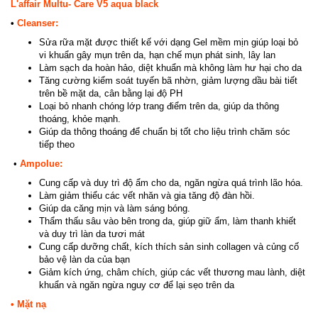
L'affair Multu- Care V5 aqua black
•
Cleanser:
Sửa rữa mặt được thiết kế với dạng Gel mềm mịn giúp loại bỏ
vi khuẩn gây mụn trên da, hạn chế mụn phát sinh, lây lan
Làm sạch da hoàn hảo, diệt khuẩn mà không làm hư hại cho da
Tăng cường kiểm soát tuyến bã nhờn, giảm lượng dầu bài tiết
trên bề mặt da, cân bằng lại độ PH
Loại bỏ nhanh chóng lớp trang điểm trên da, giúp da thông
thoáng, khỏe mạnh.
Giúp da thông thoáng để chuẩn bị tốt cho liệu trình chăm sóc
tiếp theo
•
Ampolue:
Cung cấp và duy trì độ ẩm cho da, ngăn ngừa quá trình lão hóa.
Làm giảm thiểu các vết nhăn và gia tăng độ đàn hồi.
Giúp da căng mịn và làm sáng bóng.
Thẩm thấu sâu vào bên trong da, giúp giữ ẩm, làm thanh khiết
và duy trì làn da tươi mát
Cung cấp dưỡng chất, kích thích sản sinh collagen và củng cố
bảo vệ làn da của bạn
Giảm kích ứng, châm chích, giúp các vết thương mau lành, diệt
khuẩn và ngăn ngừa nguy cơ để lại sẹo trên da
• Mặt nạ