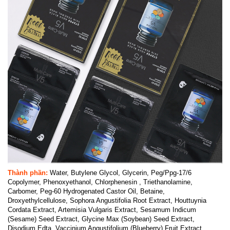
Thành phần:
Water, Butylene Glycol, Glycerin, Peg/Ppg-17/6
Copolymer, Phenoxyethanol, Chlorphenesin , Triethanolamine,
Carbomer, Peg-60 Hydrogenated Castor Oil, Betaine,
Droxyethylcellulose, Sophora Angustifolia Root Extract, Houttuynia
Cordata Extract, Artemisia Vulgaris Extract, Sesamum Indicum
(Sesame) Seed Extract, Glycine Max (Soybean) Seed Extract,
Disodium Edta, Vaccinium Angustifolium (Blueberry) Fruit Extract,