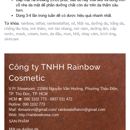
vỗ nhẹ da mặt để phần dưỡng chất còn dư trên da thấm sâu
hơn.
Dùng 3-4 lần trong tuần để có được hiệu quả nhanh nhất.
Từ khóa:
rainbow
,
laffair
,
rainbowlaffair
,
oil
,
Mặt nạ
,
dưỡng da
,
trắng da
,
chống lão hóa
,
mờ thâm
,
mờ tàn nhang
,
mờ nám
,
dưỡng ẩm
,
cấp
nước
,
mask
,
cream
,
kem
,
da dầu
,
mụn
,
khô
,
nhạy cảm
,
kích ứng
,
skincare
Công ty TNHH Rainbow
Cosmetic
V.P/ Showroom: 215B6 Nguyễn Văn Hưởng, Phường Thảo Điền,
TP. Thủ Đức, TP. HCM
HCM ☎️: 090 1102 773 - 0937 011 472
Hotline: 090 1102 773
Mail: rbmaskvn@gmail.com/ rainbowlaffairvn@gmail.com
Web: http://rainbowkorea.com
SẢN PHẨM
Mặt nạ dưỡng da