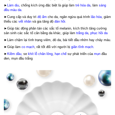
►
Làm dịu
, chống kích ứng đặc biệt là giúp làm
trẻ hóa da
, làm
sáng
đều màu da.
►Cung cấp và duy trì
độ ẩm
cho da, ngăn ngừa quá trình
lão hóa
, giảm
thiểu các
vết nhăn
và gia tăng độ
đàn hồi.
►Giúp tác động phân tán các sắc tố melanin, kích thích tăng cường
sản sinh các sắc tố cân bằng da khác, giúp làm
trắng da
,
phục hồi da
►Làm chậm lại tình trạng viêm, đỏ da, bài tiết dầu nhờn hay chảy máu.
►Giúp làm
co mạch
, rất tốt đối với người bị
giãn tĩnh mạch.
►
Kiềm dầu,
se
khít lỗ chân lông
,
hạn chế
sự phát triển của
mụn
đầu
đen, mụn đầu trắng