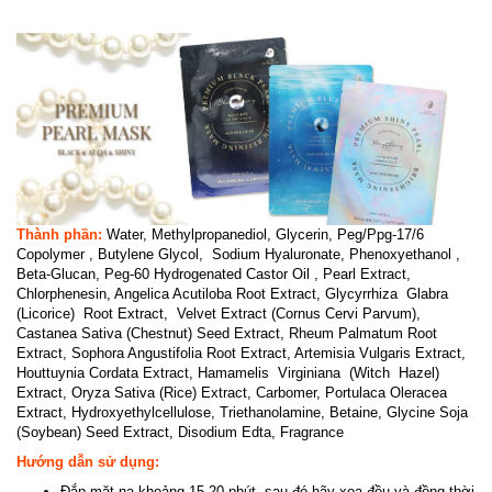
Thành phần:
Water, Methylpropanediol, Glycerin, Peg/Ppg-17/6
Copolymer , Butylene Glycol, Sodium Hyaluronate, Phenoxyethanol ,
Beta-Glucan, Peg-60 Hydrogenated Castor Oil , Pearl Extract,
Chlorphenesin, Angelica Acutiloba Root Extract, Glycyrrhiza Glabra
(Licorice) Root Extract, Velvet Extract (Cornus Cervi Parvum),
Castanea Sativa (Chestnut) Seed Extract, Rheum Palmatum Root
Extract, Sophora Angustifolia Root Extract, Artemisia Vulgaris Extract,
Houttuynia Cordata Extract, Hamamelis Virginiana (Witch Hazel)
Extract, Oryza Sativa (Rice) Extract, Carbomer, Portulaca Oleracea
Extract, Hydroxyethylcellulose, Triethanolamine, Betaine, Glycine Soja
(Soybean) Seed Extract, Disodium Edta, Fragrance
Hướng dẫn sử dụng:
Đắp mặt nạ khoảng 15-20 phút, sau đó hãy xoa đều và đồng thời