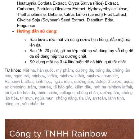
Houttuynia Cordata Extract, Oryza Sativa (Rice) Extract,
Carbomer, Portulaca Oleracea Extract, Hydroxyethylcellulose,
Triethanolamine, Betaine, Citrus Limon (Lemon) Fruit Extract,
Glycine Soja (Soybean) Seed Extract, Disodium Edta,
Fragrance
Hướng dẫn sử dụng:
Sau bước rửa mặt và dùng nước hoa hồng, đắp mặt nạ
lên da.
Sau 15 -20 phút, gỡ bỏ lớp mặt nạ và dùng tay vỗ nhẹ để
da dễ dàng hấp thu dưỡng chất.
Sử dụng mặt nạ 3+4 lần/ tuần để có hiệu quả tốt nhất.
Từ khóa:
Mặt nạ
,
hàn quốc
,
mỹ phẫm
,
dưỡng da
,
trắng da
,
chống lão
hóa
,
ngọc trai
,
rainbow
,
laffair
,
rainbow laffair
,
rainbow cosmetic
,
Rainbow L affair
,
sinh học
,
ngừa mụn
,
dưỡng ẩm
,
3step
,
3 bước
,
aqua
,
ac dressing
,
tràm
,
teatree
,
tế bào gốc
,
kiềm dầu
,
mặt nạ rainbow laffair
,
tái tạo trẻ hóa da
,
thiên nhiên
,
collagen
,
chống nhăn
,
dưỡng ẩm
,
chống
lão hóa
,
trị mụn
,
ngừa mụn
,
chống nắng
,
tia UV
,
an toàn
,
lành tính
,
nâng cơ
,
săn chắc da
Công ty TNHH Rainbow