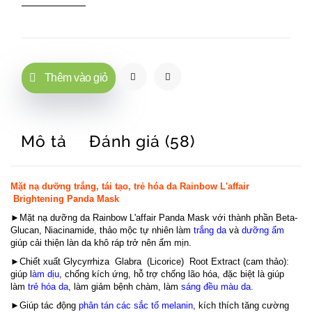
Thêm vào giỏ
Mô tả
Đánh giá (58)
Mặt nạ dưỡng trắng, tái tạo, trẻ hóa da Rainbow L'affair
Brightening Panda Mask
►Mặt nạ dưỡng da Rainbow L'affair Panda Mask với thành phần Beta-
Glucan, Niacinamide, thảo mộc tự nhiên làm
trắng da
và
dưỡng ẩm
giúp cải thiện làn da khô ráp trở nên ẩm mịn.
►Chiết xuất Glycyrrhiza Glabra (Licorice) Root Extract (cam thảo):
giúp l
àm dịu
, chống kích ứng, hỗ trợ chống lão hóa, đặc biệt là giúp
làm
trẻ hóa da
, làm giảm bệnh chàm, làm
sáng đều màu da.
►Giúp tác động
phân tán các sắc tố melanin
, kích thích tăng cường