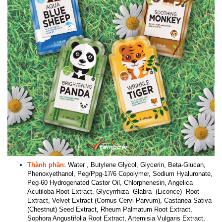
Thành phần:
Water , Butylene Glycol, Glycerin, Beta-Glucan,
Phenoxyethanol, Peg/Ppg-17/6 Copolymer, Sodium Hyaluronate,
Peg-60 Hydrogenated Castor Oil, Chlorphenesin, Angelica
Acutiloba Root Extract, Glycyrrhiza Glabra (Licorice) Root
Extract, Velvet Extract (Cornus Cervi Parvum), Castanea Sativa
(Chestnut) Seed Extract, Rheum Palmatum Root Extract,
Sophora Angustifolia Root Extract, Artemisia Vulgaris Extract,